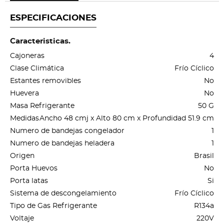
ESPECIFICACIONES
Caracteristicas.
Cajoneras
4
Clase Climática
Frío Cíclico
Estantes removibles
No
Huevera
No
Masa Refrigerante
50 G
Medidas
Ancho 48 cmj x Alto 80 cm x Profundidad 51.9 cm
Numero de bandejas congelador
1
Numero de bandejas heladera
1
Origen
Brasil
Porta Huevos
No
Porta latas
Si
Sistema de descongelamiento
Frío Cíclico
Tipo de Gas Refrigerante
R134a
Voltaje
220V