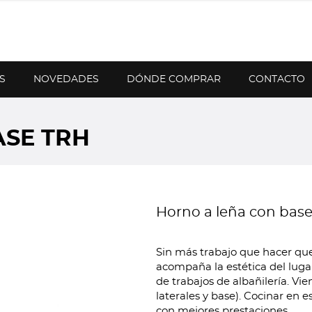
S
NOVEDADES
DÓNDE COMPRAR
CONTACTO
ASE TRH
Horno a leña con bas
Sin más trabajo que hacer que
acompaña la estética del lugar 
de trabajos de albañilería. Vi
laterales y base). Cocinar en 
con mejores prestaciones.