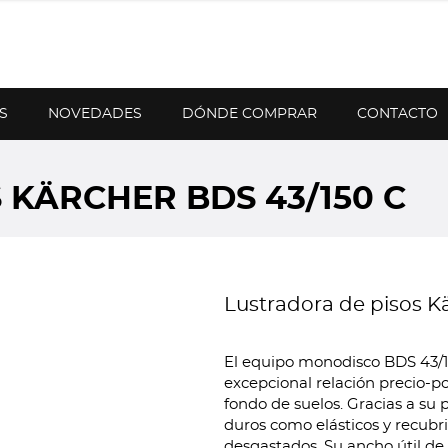
S
NOVEDADES
DÓNDE COMPRAR
CONTACTO
 KÄRCHER BDS 43/150 C
Lustradora de pisos K
El equipo monodisco BDS 43/1
excepcional relación precio-p
fondo de suelos. Gracias a su 
duros como elásticos y recubri
desgastados. Su ancho útil d