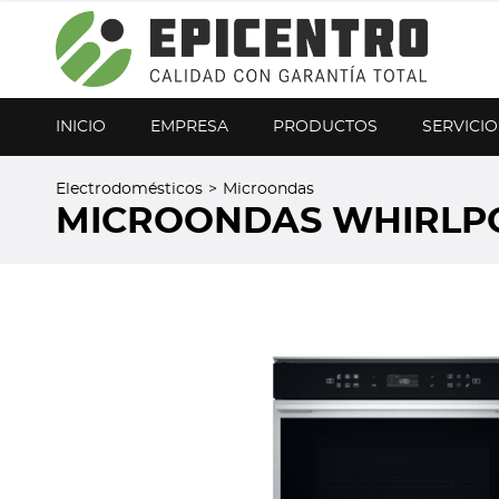
¿Olvidó su contraseña?
Regístrese aquí
INICIO
EMPRESA
PRODUCTOS
SERVICIO
Electrodomésticos
>
Microondas
MICROONDAS WHIRLPO