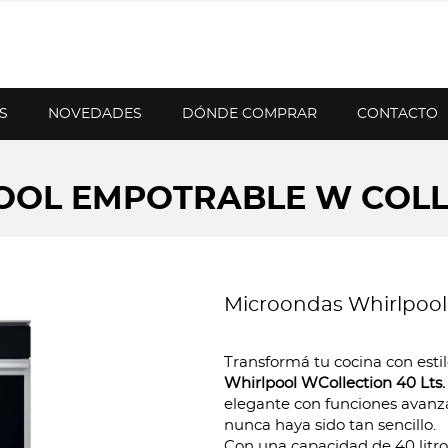
S
NOVEDADES
DÓNDE COMPRAR
CONTACTO
OL EMPOTRABLE W COLLE
Microondas Whirlpool 
Transformá tu cocina con esti
Whirlpool WCollection 40 Lts.
elegante con funciones avanza
nunca haya sido tan sencillo.
Con una capacidad de 40 litro