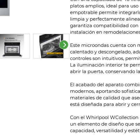
platos amplios, ideal para uso 
empotrable permite integrarl
limpia y perfectamente aline
garantiza compatibilidad con 
instalación en remodelaciones
Este microondas cuenta con 
calentado y descongelado, ada
controles son intuitivos, perm
La iluminación interior te per
abrir la puerta, conservando l
El acabado del aparato combin
modernos, aportando sofisticac
materiales de calidad que ase
está diseñada para abrir y cer
Con el Whirlpool WCollection 4
un elemento de diseño que se 
capacidad, versatilidad y esté