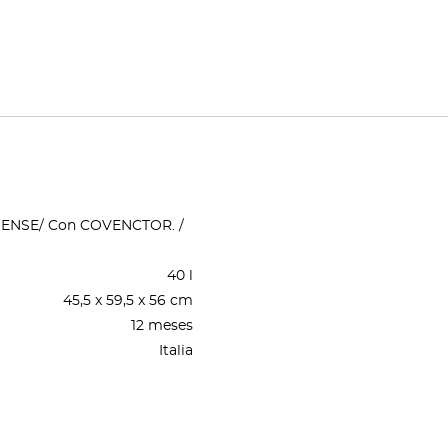
H SENSE/ Con COVENCTOR. /
40 l
45,5 x 59,5 x 56 cm
12 meses
Italia