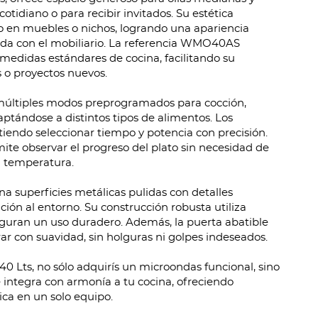
cotidiano o para recibir invitados. Su estética
o en muebles o nichos, logrando una apariencia
ada con el mobiliario. La referencia WMO40AS
medidas estándares de cocina, facilitando su
 o proyectos nuevos.
múltiples modos preprogramados para cocción,
ptándose a distintos tipos de alimentos. Los
itiendo seleccionar tiempo y potencia con precisión.
mite observar el progreso del plato sin necesidad de
a temperatura.
a superficies metálicas pulidas con detalles
ión al entorno. Su construcción robusta utiliza
guran un uso duradero. Además, la puerta abatible
rar con suavidad, sin holguras ni golpes indeseados.
0 Lts, no sólo adquirís un microondas funcional, sino
integra con armonía a tu cocina, ofreciendo
tica en un solo equipo.