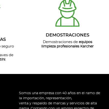
E
DEMOSTRACIONES
TAS
Demostraciones de
equipos
o seguro
limpieza profesionales Karcher
aves de
.
ihl
Somos una empresa con 40 años en el ramo de
la importación, representación,
venta y respaldo de marcas y servicios de alta
gama. Contando con un amplio espectro de