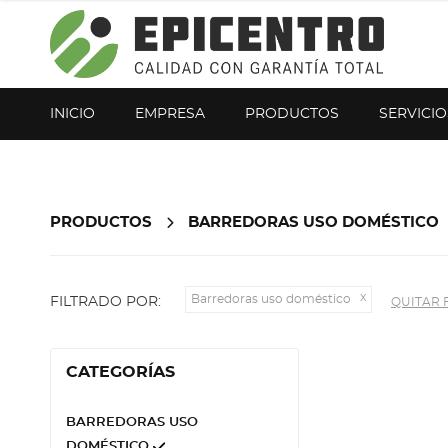
¿Olvidó su contraseña?
Regístrese aquí
INICIO
EMPRESA
PRODUCTOS
SERVICIO
PRODUCTOS
BARREDORAS USO DOMÉSTICO
Barredoras uso doméstico
FILTRADO POR:
QUITAR 
CATEGORÍAS
BARREDORAS USO
DOMÉSTICO