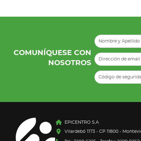
COMUNÍQUESE CON
NOSOTROS
EPICENTRO S.A
Vilardebó 1173 - CP 11800 - Montev