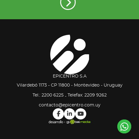
EPICENTRO S.A
Vilardebó 1173 - CP 11800 - Montevideo - Uruguay
Tel.: 2200 6225
Telefax: 2209 9262
-
contacto@epicentro.com.uy
Co