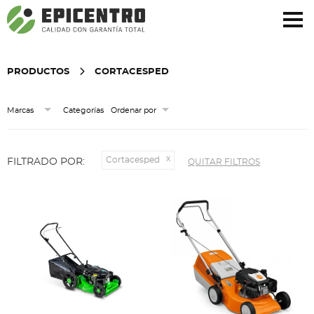
¿Olvidó su contraseña?
Regístrese aquí
PRODUCTOS
CORTACESPED
Categorías
Marcas
Ordenar por
Cortacesped
FILTRADO POR:
QUITAR FILTROS