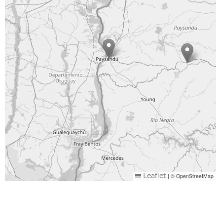
|
© OpenStreetMap
Leaflet