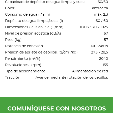
Capacidad de depósito de agua limpia y sucia
60/60
Color
antracita
Consumo de agua (l/min)
máx. 2,3
Depósito de agua limpia/sucia (l)
60 / 60
Dimensiones (la. × an. × al.) (mm)
1170 x 570 x 1025
Nivel de presión acústica (dB/A)
67
Peso (kg)
57
Potencia de conexión
1100 Watts
Presión de apriete de cepillos. (g/cm²/kg)
27,3 - 28,5
Rendimiento (m²/h)
2040
Revoluciones . (rpm)
155
Tipo de accionamiento
Alimentación de red
Tracción
Avance mediante rotación de los cepillos
COMUNÍQUESE CON NOSOTROS