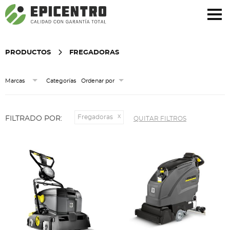
¿Olvidó su contraseña?
Regístrese aquí
PRODUCTOS
FREGADORAS
Categorías
Marcas
Ordenar por
Fregadoras
FILTRADO POR:
QUITAR FILTROS