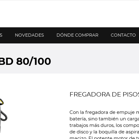
S
NOVEDADES
DÓNDE COMPRAR
CONTACTO
BD 80/100
FREGADORA DE PISOS
Con la fregadora de empuje m
batería, sino también un carg
trabajos más duros, los compo
de disco y la boquilla de aspi
macizo. El potente motor de tr