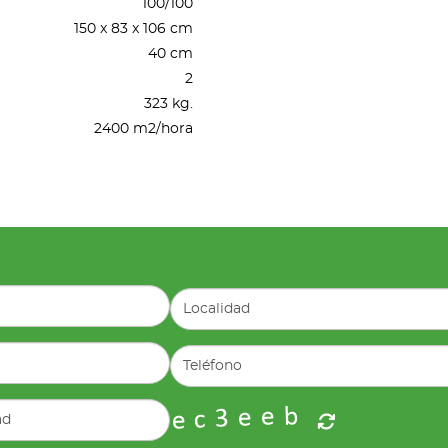
100/100
150 x 83 x 106 cm
40 cm
2
323 kg.
2400 m2/hora