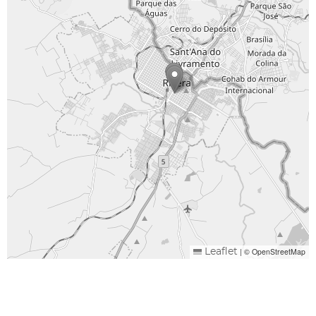
|
© OpenStreetMap
Leaflet