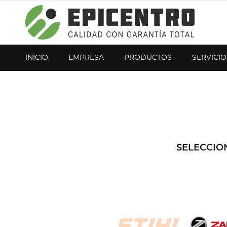
¿Olvidó su contraseña?
Regístrese aquí
INICIO
EMPRESA
PRODUCTOS
SERVICIO
SELECCIO