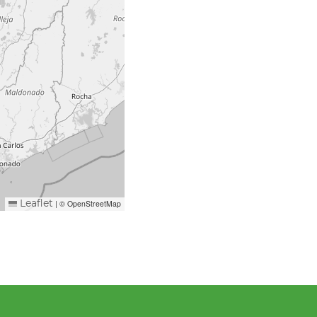
|
© OpenStreetMap
Leaflet