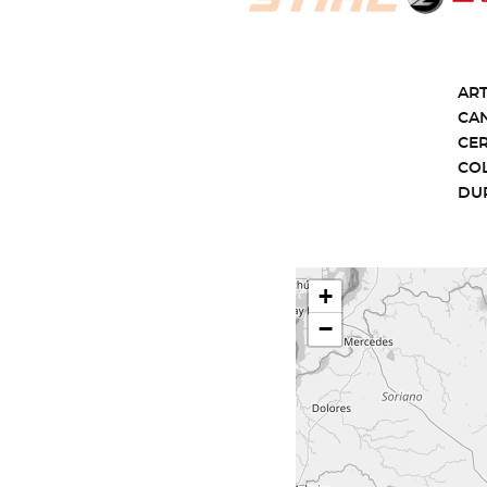
ART
CA
CE
CO
DU
+
−