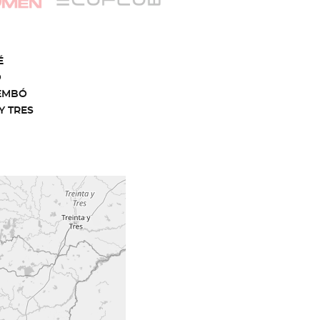
É
O
EMBÓ
Y TRES