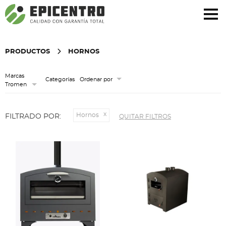
¿Olvidó su contraseña?
Regístrese aquí
PRODUCTOS
HORNOS
Marcas
Categorías
Ordenar por
Tromen
Hornos
FILTRADO POR:
QUITAR FILTROS