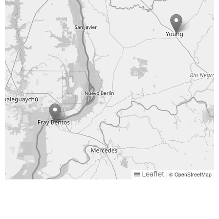
|
© OpenStreetMap
Leaflet