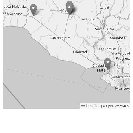
|
© OpenStreetMap
Leaflet