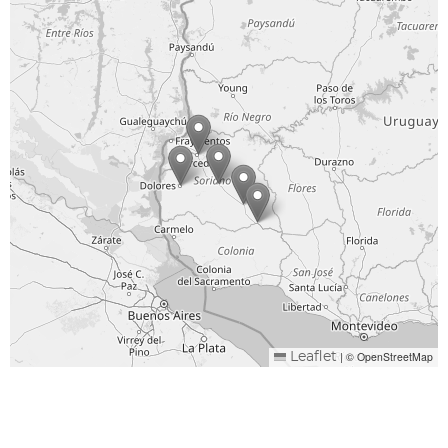
|
© OpenStreetMap
Leaflet