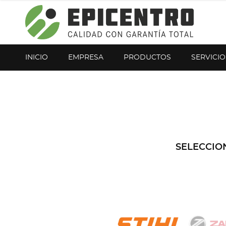
¿Olvidó su contraseña?
Regístrese aquí
INICIO
EMPRESA
PRODUCTOS
SERVICIO
SELECCIO