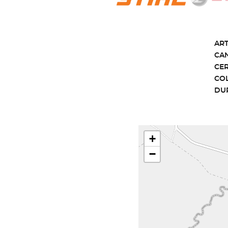
ART
CA
CE
CO
DU
+
−