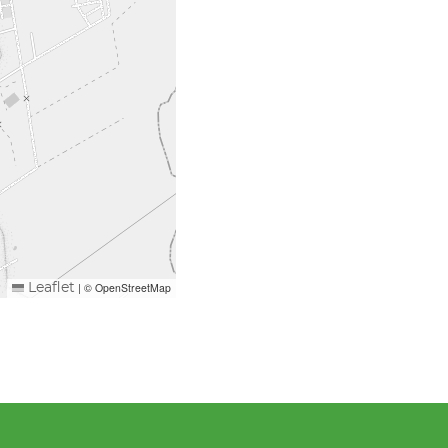
|
© OpenStreetMap
Leaflet