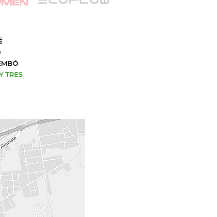
É
O
EMBÓ
Y TRES